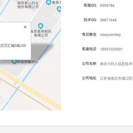
客服QQ
9309784
技术QQ
36871648
售后微信
xiaojurenkeji
客服电话
18051023691
公司名称
南京小巨人信息技术
公司地址
江苏省南京市浦口区浦